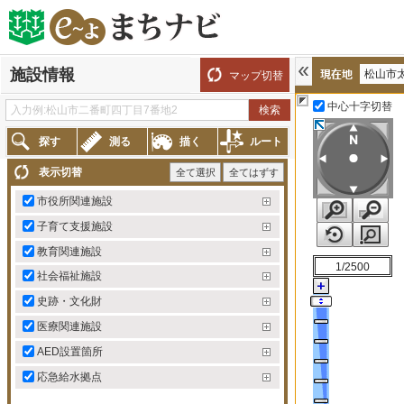
施設情報
松山市
マップ切替
中心十字切替
探す
測る
描く
ルート
表示切替
全て選択
全てはずす
市役所関連施設
子育て支援施設
教育関連施設
1/2500
社会福祉施設
史跡・文化財
医療関連施設
AED設置箇所
応急給水拠点