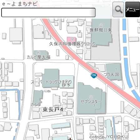
ｅ～よ まちナビ