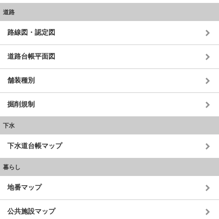
道路
路線図・認定図
道路台帳平面図
舗装種別
掘削規制
下水
下水道台帳マップ
暮らし
地番マップ
公共施設マップ