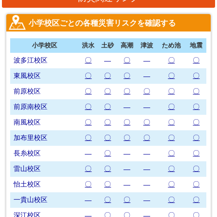
小学校区ごとの各種災害リスクを確認する
小学校区
洪水
土砂
高潮
津波
ため池
地震
波多江校区
〇
〇
〇
〇
―
―
東風校区
〇
〇
〇
〇
〇
―
前原校区
〇
〇
〇
〇
〇
〇
前原南校区
〇
〇
〇
〇
―
―
南風校区
〇
〇
〇
〇
〇
〇
加布里校区
〇
〇
〇
〇
〇
〇
長糸校区
〇
〇
〇
―
―
―
雷山校区
〇
〇
〇
〇
―
―
怡土校区
〇
〇
〇
〇
―
―
一貴山校区
〇
〇
〇
〇
―
―
深江校区
〇
〇
〇
〇
―
―