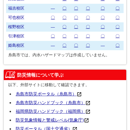
福吉校区
〇
〇
〇
〇
〇
―
可也校区
〇
〇
〇
〇
〇
〇
桜野校区
〇
〇
〇
〇
〇
―
引津校区
〇
〇
〇
〇
〇
〇
姫島校区
〇
〇
〇
〇
―
―
糸島市では、内水ハザードマップは作成していません。
防災情報について学ぶ
以下、外部サイトに移動して確認できます。
糸島市防災ポータル（糸島市）
糸島市防災ハンドブック（糸島市）
福岡県防災ハンドブック（福岡県）
防災気象情報と警戒レベル(気象庁)
防災ポータル（国土交通省）