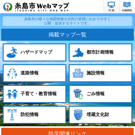
PC版サ
糸島市の様々な地図情報を
住民の皆様にわかりやすく
公開・提供するサイトです。
掲載マップ一覧
ハザードマップ
都市計画情報
道路情報
施設情報
子育て・教育情報
ごみ情報
防犯情報
埋蔵文化財
防災関連リンク