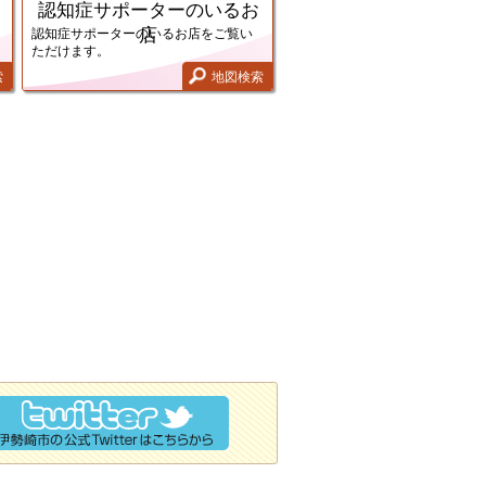
認知症サポーターのいるお
店
認知症サポーターのいるお店をご覧い
ただけます。
索
地図検索