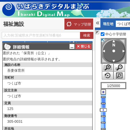
福祉施設
つくば
マップ切替
中心十字切替
探す
測る
描く
ルート
選択された「保育所（公立）」
表示切替
全て選択
全てはずす
選択地点の詳細情報が表示されます。
児童福祉施設_児童福祉施設
施設の名称
吾妻保育所
保育所（公立）
市町村
保育所（公立）
つくば市
1/25000
保育所（私立）
設立主体
保育所（私立）
つくば市
認定こども園（公立）
定員
125
認定こども園（公立）
郵便番号
認定こども園（私立）
305-0031
認定こども園（私立）
所在地