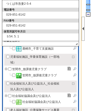
病児保育施設
つくば市吾妻2-5-4
病児保育施設
電話番号
029-851-8142
乳児院，児童養護施設等
FAX番号
乳児院，児童養護施設等
029-851-8142
児童館
保育所認可年月日
児童館
Ｓ54. 5. 1
鹿嶋市_子育て支援施設
設置主体区分
1
鹿嶋市_子育て支援施設
移動
児童福祉施設_学童保育施設（一部地
域）
ルート検索
笠間市_放課後児童クラブ
笠間市_放課後児童クラブ
印刷
社会福祉法人及び公益法人_社会福祉
法人及び公益法人
社会福祉協議会及び公益法人
社会福祉協議会及び公益法人
老人福祉施設_介護保険サービス事業