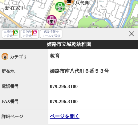
出発地
目的地
施設情報を
に設定
に設定
メールで送信
姫路市立城乾幼稚園
教育
カテゴリ
姫路市南八代町６番５３号
所在地
079-296-3100
電話番号
079-296-3100
FAX番号
ページを開く
詳細ページ
姫路市南八代町