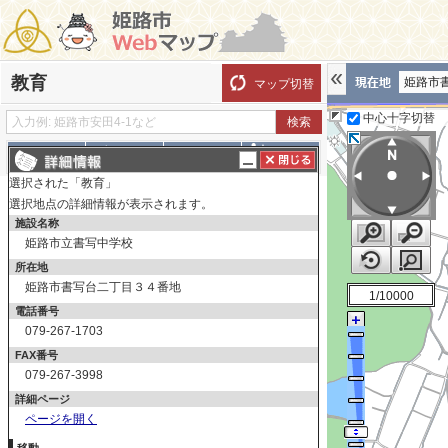
教育
姫路市
マップ切替
中心十字切替
探す
測る
描く
ルート
選択された「教育」
表示切替
全て選択
全てはずす
選択地点の詳細情報が表示されます。
施設名称
教育
姫路市立書写中学校
幼稚園
所在地
小学校
姫路市書写台二丁目３４番地
1/10000
中学校
電話番号
高等学校
079-267-1703
FAX番号
大学
079-267-3998
その他学校
詳細ページ
ページを開く