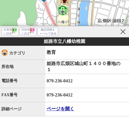
出発地
目的地
施設情報を
に設定
に設定
メールで送信
姫路市立八幡幼稚園
教育
カテゴリ
姫路市広畑区城山町１４００番地の
所在地
１
079-236-0412
電話番号
079-236-0412
FAX番号
ページを開く
詳細ページ
姫路市広畑区西蒲田