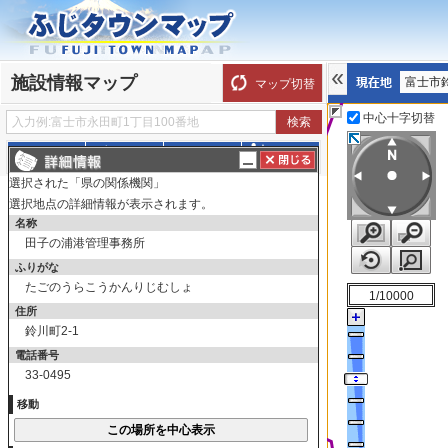
施設情報マップ
富士市
マップ切替
中心十字切替
探す
測る
描く
ルート
選択された「県の関係機関」
表示切替
全て選択
全てはずす
選択地点の詳細情報が表示されます。
名称
この図に示された町内会・区の境界(紫色の線)は目
田子の浦港管理事務所
安であり、実際の境界を証明するものではありま
せん。(R05.12現在)
ふりがな
たごのうらこうかんりじむしょ
行政機関
1/10000
住所
教育
鈴川町2-1
福祉・医療
電話番号
33-0495
文化・スポーツ
その他
移動
町内会・区区域