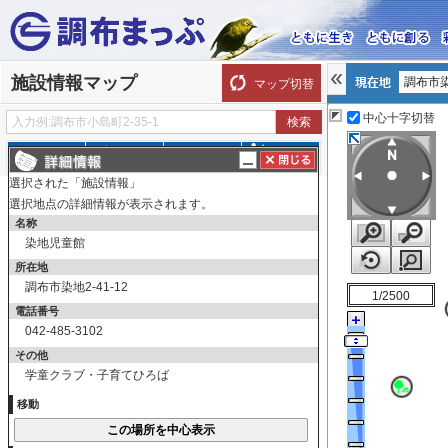
印刷プレビュー画面の表示回数が制限を超えました。
印刷プレビュー画面の表示回数は
確認
施設情報マップ
調布市
マップ切替
中心十字切替
探す
測る
描く
ルート
選択された「施設情報」
表示切替
全て選択
全てはずす
選択地点の詳細情報が表示されます。
名称
施設情報
染地児童館
市役所・支所
所在地
市役所
調布市染地2-41-12
1/2500
支所
電話番号
公民館・集会所
042-485-3102
公民館・集会所など
その他
学童クラブ・子育てひろば
文化・体育施設
移動
文化・教養・厚生施設
博物館・資料館