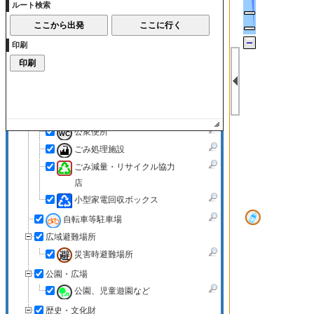
ルート検索
図書館
美術館
体育施設
印刷
くらしの施設
市民農園
各種相談所
観光施設
公衆便所
ごみ処理施設
ごみ減量・リサイクル協力
店
小型家電回収ボックス
自転車等駐車場
広域避難場所
災害時避難場所
公園・広場
公園、児童遊園など
歴史・文化財