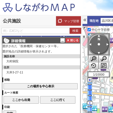
公共施設
品川区
マップ切替
中心十字切替
探す
測る
描く
ルート
選択された「医療機関・保健センター等」
表示切替
全て選択
全てはずす
選択地点の詳細情報が表示されます。
施設名称
調べたい箇所をクリックしてください。詳細情
大村病院
報が表示されます。
住所
公共施設
大井3-27-11
1/10000
総合庁舎・地域センター・区民集
移動
会所
総合庁舎・地域センター・区民
ルート検索
集会所
区民生活関連施設
印刷
区民生活関連施設