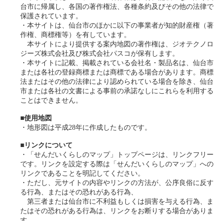
台市に帰属し、各国の著作権法、各種条約及びその他の法律で
保護されています。
・本サイトは、仙台市のほかに以下の事業者が知的財産権（著
作権、商標権等）を有しています。
本サイトにより提供する案内地図の著作権は、ジオテクノロ
ジーズ株式会社及び株式会社パスコが保有します。
・本サイトに記載、掲載されている会社名・製品名は、仙台市
または各社の登録商標または商標である場合があります。商標
法またはその他の法律により認められている場合を除き、仙台
市または各社の文書による事前の承諾なしにこれらを利用する
ことはできません。
■使用地図
・地形図は平成28年に作成したものです。
■リンクについて
・「せんだいくらしのマップ」トップページは、リンクフリー
です。リンクを設定する際は「せんだいくらしのマップ」への
リンクであることを明記してください。
・ただし、元サイトの内容やリンクの方法が、公序良俗に反す
る行為、またはその恐れがある行為、
第三者または仙台市に不利益もしくは損害を与える行為、ま
たはその恐れがある行為は、リンクをお断りする場合がありま
す。