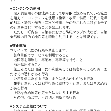
■コンテンツの使用
・個人的使用その他法律によって明示的に認められている範囲
を超えて、コンテンツを使用（複製・改変・転用・記載・電磁
的加工・送信・頒布・二次的使用、その他これらに類する全て
の行為を含む）することを禁止します。
ただし、町内会・自治会における防犯マップ作成など、自治
会活動の目的で地図等を印刷し利用することは可能です。
■禁止事項
本サイトでは次の行為を禁止します。
・営利目的でサービスを利用すること
・地図等を印刷し、再配布、再販等を行うこと
・商用転用すること
・第三者または仙台市に不利益もしくは損害を与える行為、ま
たはその恐れがある行為
・公序良俗に反する行為、またはその恐れがある行為
・犯罪行為もしくは犯罪行為に結びつく行為、またはその恐れ
がある行為
・上記を含め国等が定めた法令に反する行為
・その他、仙台市が不適切と判断する行為
■システム全般について
・仙台市は、本システムがすべての利用者で正常に動作するこ