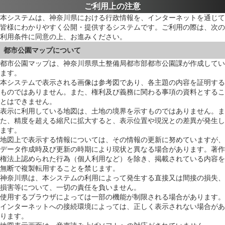
ご利用上の注意
本システムは、神奈川県における行政情報を、インターネットを通じて
皆様にわかりやすく公開・提供するシステムです。ご利用の際は、次の
利用条件に同意の上、お進みください。
都市公園マップについて
都市公園マップは、神奈川県県土整備局都市部都市公園課が作成してい
ます。
本システムで表示される画像は参考図であり、各主題の内容を証明する
ものではありません。また、権利及び義務に関わる事項の資料とするこ
とはできません。
表示に利用している地図は、土地の境界を示すものではありません。ま
た、精度を超える縮尺に拡大すると、表示位置や現況との差異が発生し
ます。
地図上で表示する情報については、その情報の更新に努めていますが、
データ作成時及び更新の時期により現状と異なる場合があります。著作
権法上認められた行為（個人利用など）を除き、掲載されている内容を
無断で複製転用することを禁じます。
神奈川県は、本システムの利用によって発生する直接又は間接の損失、
損害等について、一切の責任を負いません。
使用するブラウザによっては一部の機能が制限される場合があります。
インターネットへの接続環境によっては、正しく表示されない場合があ
ります。