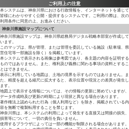
ご利用上の注意
本システムは、神奈川県における行政情報を、インターネットを通じて
皆様にわかりやすく公開・提供するシステムです。ご利用の際は、次の
利用条件に同意の上、お進みください。
神奈川県施設マップについて
神奈川県施設マップは、神奈川県総務局デジタル戦略本部室が作成して
います。
このマップは、県が管理、または管理を委託している施設（駐車場、県
営住宅等一部施設を除く）を掲載しています。
本システムで表示される画像は参考図であり、各主題の内容を証明する
ものではありません。また、権利及び義務に関わる事項の資料とするこ
とはできません。
表示に利用している地図は、土地の境界を示すものではありません。ま
た、精度を超える縮尺に拡大すると、表示位置や現況との差異が発生し
ます。
地図上で表示する情報については、その情報の更新に努めていますが、
データ作成時及び更新の時期により現状と異なる場合があります。
著作権法上認められた行為（個人利用など）を除き、掲載されている内
容を無断で複製転用することを禁じます。
神奈川県は、本システムの利用によって発生する直接又は間接の損失、
損害等について、一切の責任を負いません。
使用するブラウザによっては一部の機能が制限される場合があります。