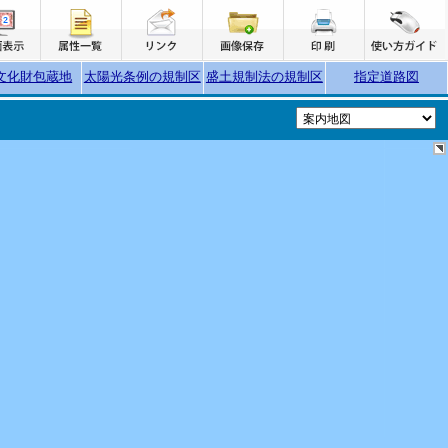
文化財包蔵地
太陽光条例の規制区
盛土規制法の規制区
指定道路図
域
域