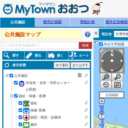
都市計画図
景観計画
屋外広告物規
公共施設
公共施設マップ
大津市由
中心十字切替
探す
測る
描く
ルート
表示切替
全て選択
全てはずす
公共施設
市役所・支所・市民センター・
公民館
1/10000
福祉・保健・医療
福祉
保健･医療
病院・医院・診療所
歯科