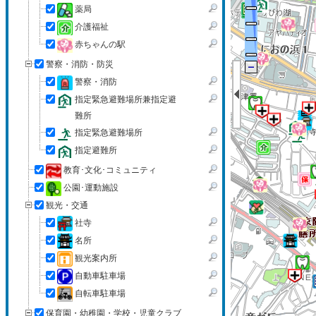
薬局
介護福祉
赤ちゃんの駅
警察・消防・防災
警察・消防
指定緊急避難場所兼指定避
難所
指定緊急避難場所
指定避難所
教育･文化･コミュニティ
公園･運動施設
観光・交通
社寺
名所
観光案内所
自動車駐車場
自転車駐車場
保育園・幼稚園・学校・児童クラブ