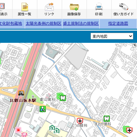
文化財包蔵地
太陽光条例の規制区
盛土規制法の規制区
指定道路図
域
域