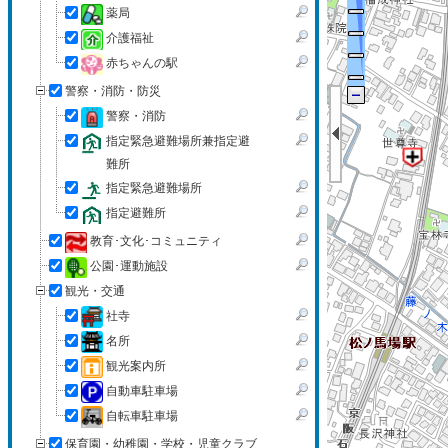
薬局
介護福祉
赤ちゃんの駅
警察・消防・防災
警察・消防
指定緊急避難場所兼指定避
難所
指定緊急避難場所
指定避難所
教育･文化･コミュニティ
公園･運動施設
観光・交通
社寺
名所
観光案内所
自動車駐車場
自転車駐車場
保育園・幼稚園・学校・児童クラブ