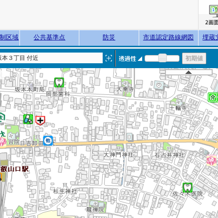
制区域
公共基準点
防災
市道認定路線網図
埋蔵
坂本３丁目 付近