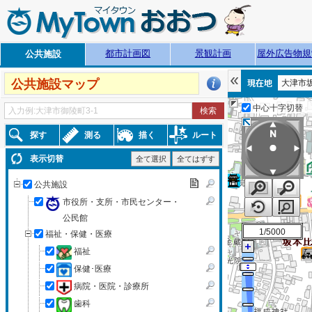
都市計画図
景観計画
屋外広告物規
公共施設
公共施設マップ
大津市
中心十字切替
探す
測る
描く
ルート
表示切替
全て選択
全てはずす
公共施設
市役所・支所・市民センター・
公民館
1/5000
福祉・保健・医療
福祉
保健･医療
病院・医院・診療所
歯科