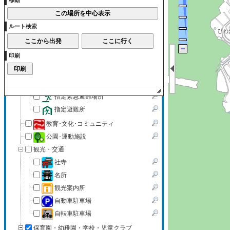
移動
薬局
介護福祉
ルート検索
赤ちゃんの駅
警察・消防・防災
印刷
警察・消防
指定緊急避難場所兼指定避
難所
指定緊急避難場所
指定避難所
教育･文化･コミュニティ
公園･運動施設
観光・交通
社寺
名所
観光案内所
自動車駐車場
自転車駐車場
保育園・幼稚園・学校・児童クラブ