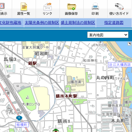
文化財包蔵地
太陽光条例の規制区
盛土規制法の規制区
指定道路図
域
域