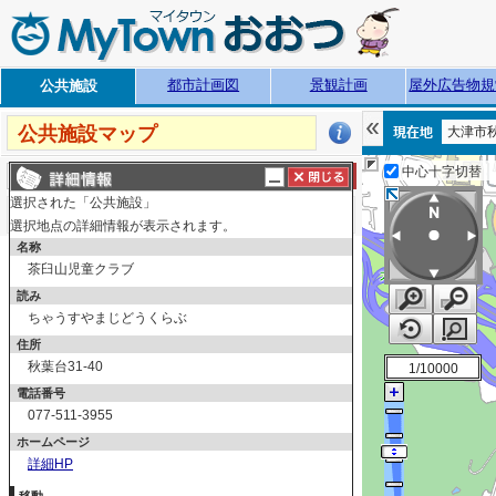
都市計画図
景観計画
屋外広告物規
公共施設
公共施設マップ
大津市秋
中心十字切替
選択された「公共施設」
探す
測る
描く
ルート
選択地点の詳細情報が表示されます。
名称
表示切替
全て選択
全てはずす
茶臼山児童クラブ
公共施設
読み
ちゃうすやまじどうくらぶ
市役所・支所・市民センター・
住所
公民館
秋葉台31-40
1/10000
福祉・保健・医療
電話番号
福祉
077-511-3955
保健･医療
ホームページ
病院・医院・診療所
詳細HP
歯科