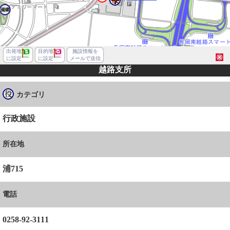
出発地
目的地
施設情報を
に設定
に設定
メールで送信
越路支所
カテゴリ
行政施設
所在地
浦715
電話
長岡市浦
0258-92-3111