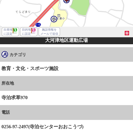
出発地
目的地
施設情報を
に設定
に設定
メールで送信
大河津地区運動広場
カテゴリ
教育・文化・スポーツ施設
所在地
寺泊求草970
電話
長岡市寺泊求草
0256-97-2497(寺泊センターおおこうづ)