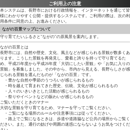
ご利用上の注意
本システムは、長野市における行政情報を、インターネットを通じて皆
様にわかりやすく公開・提供するシステムです。ご利用の際は、次の利
用条件に同意の上、お進みください。
ながの百景マップについて
守り育てたいふるさと"ながの"の原風景を案内します。
ながの百景とは
長野市には、自然や歴史、文化、風土などが感じられる景観が数多くあ
ります。こうした景観を再発見し、愛着と誇りを持って守り育てるた
め、平成25年度から平成26年度「大切にしたい景観」や「お気に入りの
景観」を募集しました。その中から、市内から見える、長野らしさが感
じられる景観を選んだものが「ながの百景」です。
・豊かな自然や季節のうつろいが感じられるもの
・時を越えて育まれてきた歴史、伝統、文化が感じられるもの
・人々のいきいきとした活動が感じられるもの
・祭りやイベントなどの賑わいが感じられるもの
ご覧いただくときのマナー
大切な景観を守り育てるため、マナーを守ってご覧ください。
・ご覧になる場所のルールや注意事項には従ってください。
・路上でご覧になるときは、歩道や道路脇など公共の場所からご覧く
ださい。また、通行の妨げや周囲の迷惑にならないようお気をつけくだ
さい。