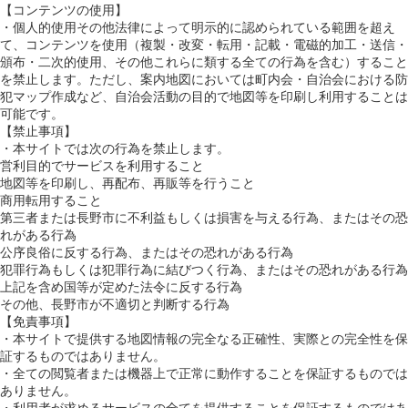
【コンテンツの使用】
・個人的使用その他法律によって明示的に認められている範囲を超え
て、コンテンツを使用（複製・改変・転用・記載・電磁的加工・送信・
頒布・二次的使用、その他これらに類する全ての行為を含む）すること
を禁止します。ただし、案内地図においては町内会・自治会における防
犯マップ作成など、自治会活動の目的で地図等を印刷し利用することは
可能です。
【禁止事項】
・本サイトでは次の行為を禁止します。
営利目的でサービスを利用すること
地図等を印刷し、再配布、再販等を行うこと
商用転用すること
第三者または長野市に不利益もしくは損害を与える行為、またはその恐
れがある行為
公序良俗に反する行為、またはその恐れがある行為
犯罪行為もしくは犯罪行為に結びつく行為、またはその恐れがある行為
上記を含め国等が定めた法令に反する行為
その他、長野市が不適切と判断する行為
【免責事項】
・本サイトで提供する地図情報の完全なる正確性、実際との完全性を保
証するものではありません。
・全ての閲覧者または機器上で正常に動作することを保証するものでは
ありません。