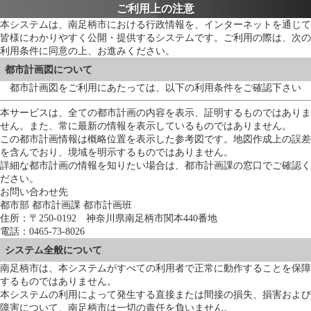
ご利用上の注意
本システムは、南足柄市における行政情報を、インターネットを通じて
皆様にわかりやすく公開・提供するシステムです。ご利用の際は、次の
利用条件に同意の上、お進みください。
都市計画図について
都市計画図をご利用にあたっては、以下の利用条件をご確認下さい
本サービスは、全ての都市計画の内容を表示、証明するものではありま
せん。また、常に最新の情報を表示しているものではありません。
この都市計画情報は概略位置を表示した参考図です。地図作成上の誤差
を含んでおり、境域を明示するものではありません。
詳細な都市計画の情報を知りたい場合は、都市計画課の窓口でご確認く
ださい。
お問い合わせ先
都市部 都市計画課 都市計画班
住所：〒250-0192 神奈川県南足柄市関本440番地
電話：0465-73-8026
システム全般について
南足柄市は、本システムがすべての利用者で正常に動作することを保障
するものではありません。
本システムの利用によって発生する直接または間接の損失、損害および
障害について、南足柄市は一切の責任を負いません。