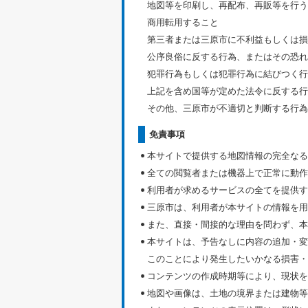
地図等を印刷し、再配布、再販等を行う
商用転用すること
第三者または三原市に不利益もしくは損
公序良俗に反する行為、またはその恐れ
犯罪行為もしくは犯罪行為に結びつく行
上記を含め国等が定めた法令に反する行
その他、三原市が不適切と判断する行為
免責事項
本サイトで提供する地図情報の完全なる
全ての閲覧者または機器上で正常に動作
利用者が求めるサービスの全てを提供す
三原市は、利用者が本サイトの情報を用
また、直接・間接的な理由を問わず、本
本サイトは、予告なしに内容の追加・変
このことにより発生したいかなる損害・
コンテンツの作成時期等により、現状を
地図や画像は、土地の境界または建物等