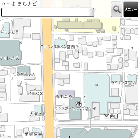
ｅ～よ まちナビ