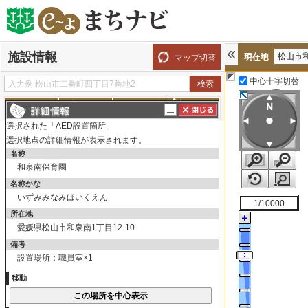
施設情報
松山市
マップ切替
中心十字切替
探す
測る
描く
ルート
選択された「AED設置箇所」
表示切替
全て選択
全てはずす
選択地点の詳細情報が表示されます。
市役所関連施設
名称
和泉南保育園
子育て支援施設
名称かな
教育関連施設
いずみみなみほいくえん
1/10000
社会福祉施設
所在地
愛媛県松山市和泉南1丁目12-10
史跡・文化財
備考
医療関連施設
設置場所：職員室×1
AED設置箇所
移動
応急給水拠点