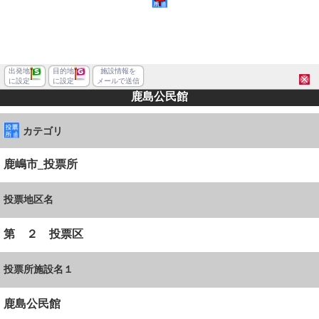
出発地
目的地
施設情報を
に設定
に設定
メールで送信
鹿島公民館
カテゴリ
鹿嶋市_投票所
投票地区名
第 ２ 投票区
投票所施設名１
水戸市笠原町
鹿島公民館