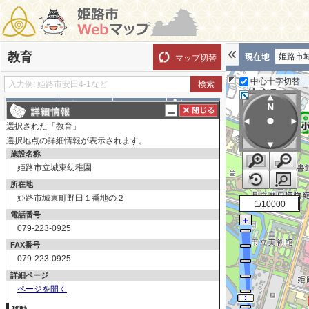
教育
姫路市
マップ切替
中心十字切替
探す
測る
描く
ルート
選択された「教育」
表示切替
全て選択
全てはずす
選択地点の詳細情報が表示されます。
施設名称
教育
姫路市立城東幼稚園
幼稚園
所在地
小学校
姫路市城東町野田１番地の２
1/10000
中学校
電話番号
高等学校
079-223-0925
FAX番号
大学
079-223-0925
その他学校
詳細ページ
ページを開く