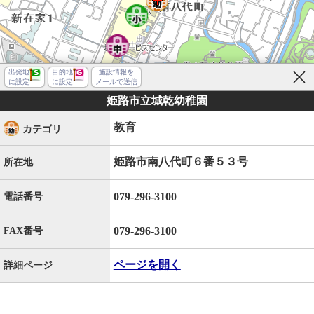
出発地
目的地
施設情報を
に設定
に設定
メールで送信
姫路市立城乾幼稚園
教育
カテゴリ
姫路市南八代町６番５３号
所在地
079-296-3100
電話番号
079-296-3100
FAX番号
ページを開く
詳細ページ
姫路市南八代町