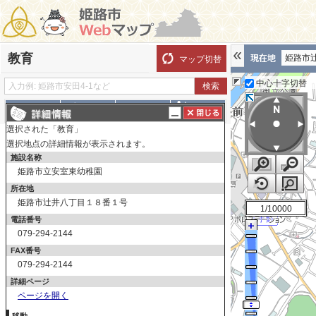
教育
姫路市
マップ切替
中心十字切替
探す
測る
描く
ルート
選択された「教育」
表示切替
全て選択
全てはずす
選択地点の詳細情報が表示されます。
施設名称
教育
姫路市立安室東幼稚園
幼稚園
所在地
小学校
姫路市辻井八丁目１８番１号
1/10000
中学校
電話番号
高等学校
079-294-2144
FAX番号
大学
079-294-2144
その他学校
詳細ページ
ページを開く