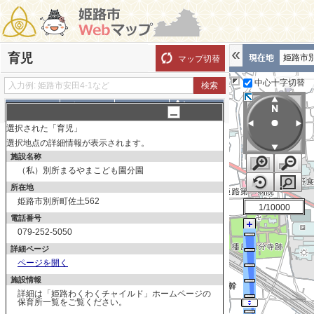
育児
姫路市
マップ切替
中心十字切替
探す
測る
描く
ルート
選択された「育児」
表示切替
全て選択
全てはずす
選択地点の詳細情報が表示されます。
施設名称
育児
（私）別所まるやまこども園分園
保育所・認定こども園
所在地
保育所・認定こども園（一時保
姫路市別所町佐土562
1/10000
育あり）
電話番号
認可外保育施設
079-252-5050
児童館・児童センター
詳細ページ
ページを開く
子育て支援施設
施設情報
児童福祉施設
詳細は「姫路わくわくチャイルド」ホームページの
保育所一覧をご覧ください。