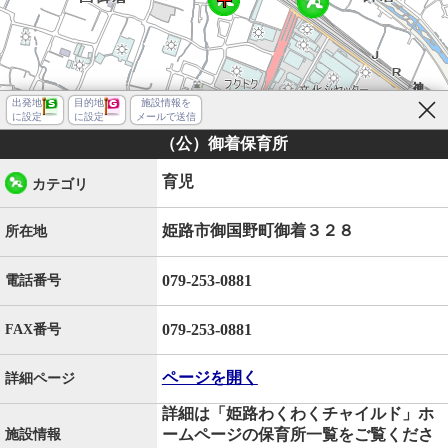
出発地
目的地
施設情報を
に設定
に設定
メールで送信
（公）御着保育所
育児
カテゴリ
姫路市御国野町御着３２８
所在地
079-253-0881
電話番号
079-253-0881
FAX番号
ページを開く
詳細ページ
詳細は「姫路わくわくチャイルド」ホ
姫路市御国野町御着
ームページの保育所一覧をご覧くださ
施設情報