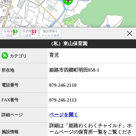
出発地
目的地
施設情報を
に設定
に設定
メールで送信
（私）東山保育園
育児
カテゴリ
姫路市四郷町明田858-1
所在地
079-246-2110
電話番号
079-246-2113
FAX番号
ページを開く
詳細ページ
詳細は「姫路わくわくチャイルド」ホ
姫路市四郷町明田
ームページの保育所一覧をご覧くださ
施設情報