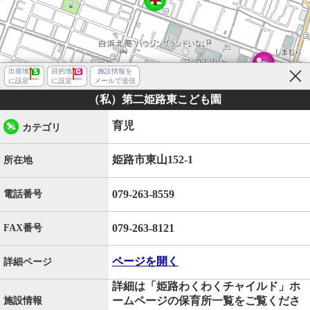
出発地
目的地
施設情報を
に設定
に設定
メールで送信
（私）第二姫路東こども園
育児
カテゴリ
姫路市東山152-1
所在地
079-263-8559
電話番号
079-263-8121
FAX番号
ページを開く
詳細ページ
詳細は「姫路わくわくチャイルド」ホ
姫路市東山
ームページの保育所一覧をご覧くださ
施設情報