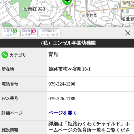
出発地
目的地
施設情報を
に設定
に設定
メールで送信
（私）エンゼル学園幼稚園
育児
カテゴリ
姫路市梅ヶ谷町10-1
所在地
079-224-1200
電話番号
079-226-1789
FAX番号
ページを開く
詳細ページ
詳細は「姫路わくわくチャイルド」ホ
姫路市梅ケ谷町
ームページの保育所一覧をご覧くださ
施設情報