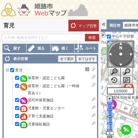
育児
姫路市地
マップ切替
中心十字切替
探す
測る
描く
ルート
表示切替
全て選択
全てはずす
育児
保育所・認定こども園
保育所・認定こども園（一時保
1/10000
育あり）
認可外保育施設
児童館・児童センター
子育て支援施設
児童福祉施設