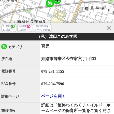
出発地
目的地
施設情報を
に設定
に設定
メールで送信
（私）津田このみ学園
育児
カテゴリ
姫路市飾磨区今在家六丁目133
所在地
079-231-1155
電話番号
079-234-7596
FAX番号
ページを開く
詳細ページ
詳細は「姫路わくわくチャイルド」ホ
姫路市飾磨区今在家６丁目
ームページの保育所一覧をご覧くださ
施設情報