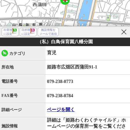
出発地
目的地
施設情報を
に設定
に設定
メールで送信
（私）白鳥保育園八幡分園
育児
カテゴリ
姫路市広畑区西蒲田91-1
所在地
079-238-0773
電話番号
079-238-0784
FAX番号
ページを開く
詳細ページ
詳細は「姫路わくわくチャイルド」ホ
姫路市広畑区西蒲田
ームページの保育所一覧をご覧くださ
施設情報