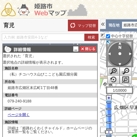
育児
姫路市
マップ切替
中心十字切替
探す
測る
描く
ルート
選択された「育児」
表示切替
全て選択
全てはずす
選択地点の詳細情報が表示されます。
施設名称
育児
（私）チコハウス山びここども園広畑分園
保育所・認定こども園
所在地
保育所・認定こども園（一時保
姫路市広畑区末広町1丁目48番
1/10000
育あり）
電話番号
認可外保育施設
079-240-9188
児童館・児童センター
詳細ページ
ページを開く
子育て支援施設
施設情報
児童福祉施設
詳細は「姫路わくわくチャイルド」ホームページの
保育所一覧をご覧ください。