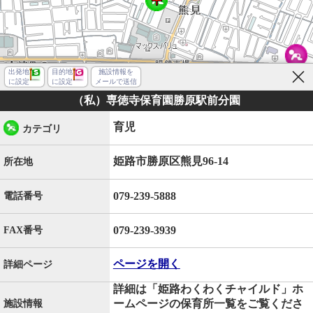
出発地
目的地
施設情報を
に設定
に設定
メールで送信
（私）専徳寺保育園勝原駅前分園
育児
カテゴリ
姫路市勝原区熊見96-14
所在地
079-239-5888
電話番号
079-239-3939
FAX番号
ページを開く
詳細ページ
詳細は「姫路わくわくチャイルド」ホ
姫路市勝原区熊見
ームページの保育所一覧をご覧くださ
施設情報