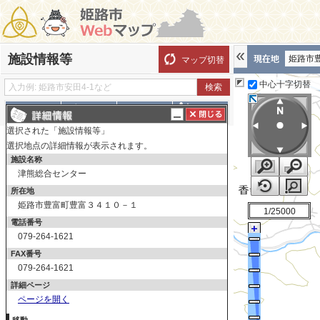
施設情報等
姫路市
マップ切替
中心十字切替
探す
測る
描く
ルート
選択された「施設情報等」
表示切替
全て選択
全てはずす
選択地点の詳細情報が表示されます。
施設名称
施設情報等
津熊総合センター
市役所本庁舎
所在地
地域事務所
姫路市豊富町豊富３４１０－１
1/25000
支所・出張所
電話番号
暮らしの施設
079-264-1621
FAX番号
市営住宅
079-264-1621
美化・衛生センター
詳細ページ
上・下水道関連施設
ページを開く
総合センター・集会所