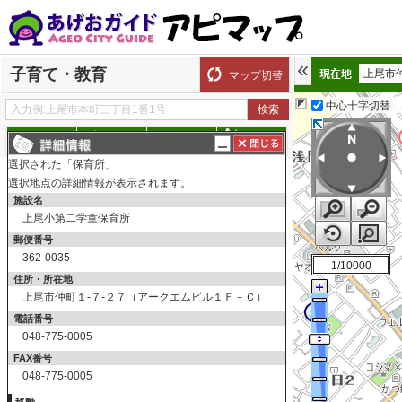
子育て・教育
上尾市
マップ切替
中心十字切替
探す
測る
描く
ルート
選択された「保育所」
表示切替
全て選択
全てはずす
選択地点の詳細情報が表示されます。
施設名
保育所
上尾小第二学童保育所
保育所
郵便番号
私立保育園
362-0035
1/10000
地域型保育施設
住所・所在地
学童保育所
上尾市仲町１-７-２７（アークエムビル１Ｆ－Ｃ）
認定こども園
電話番号
048-775-0005
認定こども園
FAX番号
幼稚園
048-775-0005
私立幼稚園