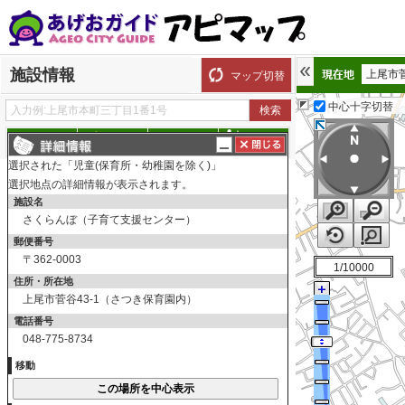
施設情報
上尾市
マップ切替
中心十字切替
探す
測る
描く
ルート
選択された「児童(保育所・幼稚園を除く)」
表示切替
全て選択
全てはずす
選択地点の詳細情報が表示されます。
施設名
市役所・支所・出張所
さくらんぼ（子育て支援センター）
市役所・別館
郵便番号
支所
〒362-0003
1/10000
出張所
住所・所在地
図書館
上尾市菅谷43-1（さつき保育園内）
図書館本館・分館
電話番号
048-775-8734
図書室
移動
公民館・集会所
公民館